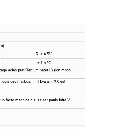
um)
R. ± 4.5%
± 1.5 ℃
age acies pretii
Tertium patet IB (ion modo
ocis decimalibus, in II kv
± ± ~ XX est
uo facto machina clausa est paulo infra V