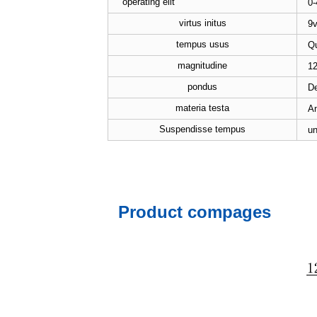
operating elit
0-
virtus initus
9v
tempus usus
Qu
magnitudine
1
pondus
D
materia testa
An
Suspendisse tempus
u
Product compages