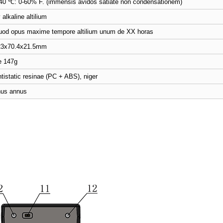
40 ℃: 0-60% F. (immensis avidos satiate non condensationem)
 alkaline altilium
od opus maxime tempore altilium unum de XX horas
23x70.4x21.5mm
e 147g
tistatic resinae (PC + ABS), niger
nus annus