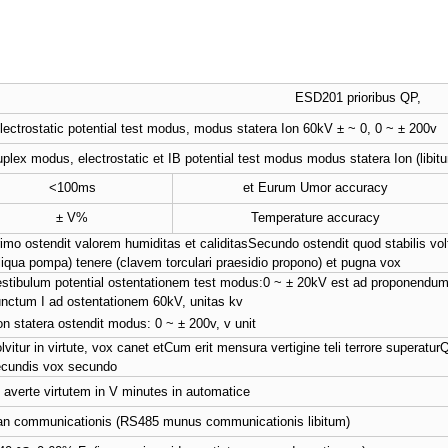
ESD201 prioribus QP,
ectrostatic potential test modus, modus statera Ion 60kV ± ~ 0, 0 ~ ± 200v
plex modus, electrostatic et IB potential test modus modus statera Ion (libit
<100ms
et Eurum Umor accuracy
± V%
Temperature accuracy
imo ostendit valorem humiditas et caliditas
Secundo ostendit quod stabilis volt
liqua pompa) tenere (clavem torculari praesidio propono) et pugna vox
stibulum potential ostentationem test modus:
0 ~ ± 20kV est ad proponendum l
nctum I ad ostentationem 60kV, unitas kv
on statera ostendit modus: 0 ~ ± 200v, v unit
lvitur in virtute, vox canet et
Cum erit mensura vertigine teli terrore superatur
Q
cundis vox secundo
 averte virtutem in V minutes in automatice
n communicationis (RS485 munus communicationis libitum)