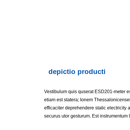
depictio producti
Vestibulum quis quserat ESD201-meter est 
etiam est statera; Ionem Thessalonicense
efficaciter deprehendere static electricity
securus utor gesturum. Est instrumentum l