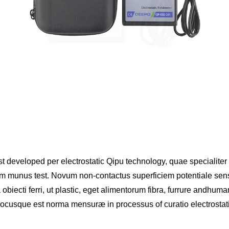
developed per electrostatic Qipu technology, quae specialiter ad
m munus test. Novum non-contactus superficiem potentiale sens
 a obiecti ferri, ut plastic, eget alimentorum fibra, furrure and
ocusque est norma mensuræ in processus of curatio electrostatic 