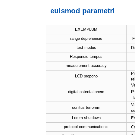
euismod parametri
EXEMPLUM
range deprehensio
El
test modus
Du
Responsio tempus
measurement accuracy
Pr
LCD propono
re
Ve
pu
digital ostentationem
I
Vo
sonitus terrorem
se
Lorem shutdown
Et
protocol communicationis
Ca