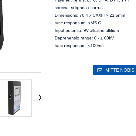
Payment Terms: L / C, D / A, D / P, T / T
sarcina: si lignea / currus
Dimensions: 70.4 x CXXIII × 21.5mm
tunc responsum: <MS C
Input potentia: 9V alkaline altilium
Deprehensio range: 0 - ± 60kV
tunc responsum: <100ms
MITTE NOBIS