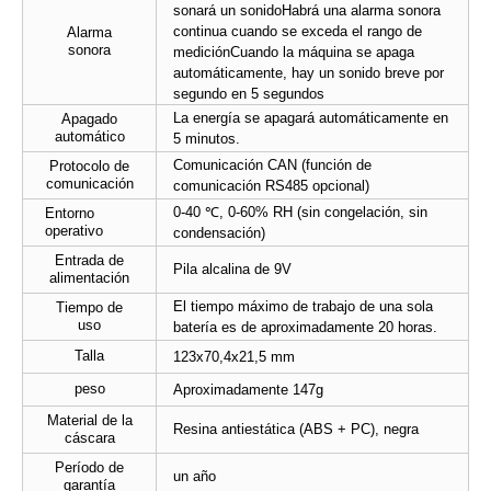
sonará un sonido
Habrá una alarma sonora
continua cuando se exceda el rango de
Alarma
sonora
medición
Cuando la máquina se apaga
automáticamente, hay un sonido breve por
segundo en 5 segundos
La energía se apagará automáticamente en
Apagado
automático
5 minutos.
Comunicación CAN (función de
Protocolo de
comunicación
comunicación RS485 opcional)
0-40 ℃, 0-60% RH (sin congelación, sin
Entorno
operativo
condensación)
Entrada de
Pila alcalina de 9V
alimentación
El tiempo máximo de trabajo de una sola
Tiempo de
uso
batería es de aproximadamente 20 horas.
Talla
123x70,4x21,5 mm
peso
Aproximadamente 147g
Material de la
Resina antiestática (ABS + PC), negra
cáscara
Período de
un año
garantía