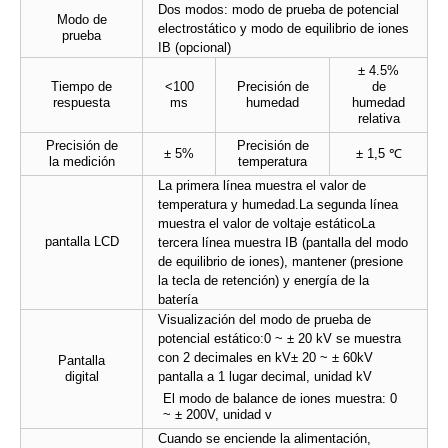
Dos modos: modo de prueba de potencial
Modo de
electrostático y modo de equilibrio de iones
prueba
IB (opcional)
± 4.5%
Tiempo de
<100
Precisión de
de
respuesta
ms
humedad
humedad
relativa
Precisión de
Precisión de
± 5%
± 1,5 ℃
la medición
temperatura
La primera línea muestra el valor de
temperatura y humedad.
La segunda línea
muestra el valor de voltaje estático
La
pantalla LCD
tercera línea muestra IB (pantalla del modo
de equilibrio de iones), mantener (presione
la tecla de retención) y energía de la
batería
Visualización del modo de prueba de
potencial estático:
0 ~ ± 20 kV se muestra
con 2 decimales en kV
± 20 ~ ± 60kV
Pantalla
digital
pantalla a 1 lugar decimal, unidad kV
El modo de balance de iones muestra: 0
~ ± 200V, unidad v
Cuando se enciende la alimentación,