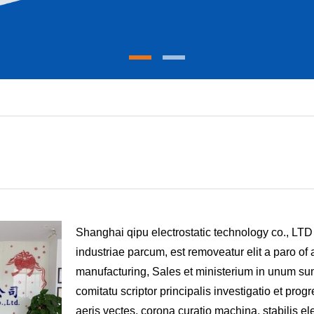
Shanghai qipu electrostatic technology co., LTD 
industriae parcum, est removeatur elit a paro of
manufacturing, Sales et ministerium in unum s
comitatu scriptor principalis investigatio et progre
aeris vectes, corona curatio machina, stabilis el