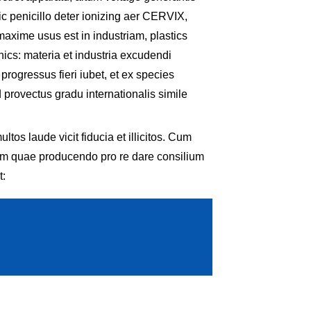
atic penicillo deter ionizing aer CERVIX,
 maxime usus est in industriam, plastics
ronics: materia et industria excudendi
rogressus fieri iubet, et ex species
 provectus gradu internationalis simile
tos laude vicit fiducia et illicitos. Cum
orum quae producendo pro re dare consilium
nt: