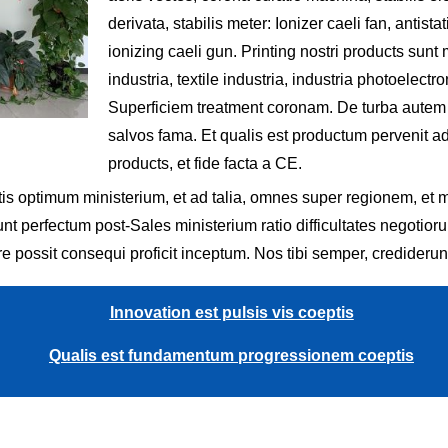
derivata, stabilis meter: Ionizer caeli fan, antist
ionizing caeli gun. Printing nostri products sunt
industria, textile industria, industria photoelect
Superficiem treatment coronam. De turba autem p
salvos fama. Et qualis est productum pervenit ad
products, et fide facta a CE.
is optimum ministerium, et ad talia, omnes super regionem, et mul
unt perfectum post-Sales ministerium ratio difficultates negoti
e possit consequi proficit inceptum. Nos tibi semper, credideru
Innovation est pulsis vis coeptis
Qualis est fundamentum progressionem coeptis