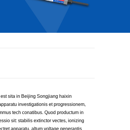
est sita in Beijing Songjiang haixin
 apparatu investigationis et progressionem,
ummus tech conatibus. Quod productum in
ssio sit: stabilis extinctor vectes, ionizing
ectret apparatu, altum voltage generantis