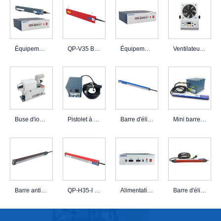
Équipement électrostatique d'électret de QP-FDM 20mA 1200w pour le tissu soufflé par fusion
QP-V35 Barre de générateur électrostatique pour adsorption électrostatique
Équipement de générateur de décharge électrostatique QP-FDM 20mA 1200w
Ventilateur à air ioniseur QP-FA-I
Buse d'ionisation d'air QP-FZ
Pistolet à air ionisant QP-FG
Barre d'élimination statique QP-40D-S
Mini barre d'élimination de charge statique QP-E60
Barre anti-statique de sécurité QP-E30
QP-H35-I Barre anti-statique stable
Alimentation haute tension QP-FDP 5mA 300w pour la génération statique
Barre d'élimination statique de la source d'air de sécurité QP-ES-I
1
2
Suivant >
>>
Page 1/2