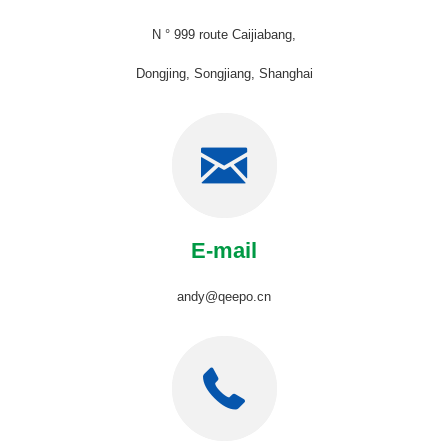
N ° 999 route Caijiabang,
Dongjing, Songjiang, Shanghai
E-mail
andy@qeepo.cn