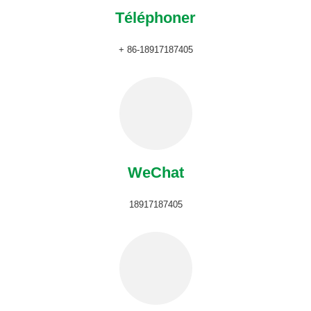
Téléphoner
+ 86-18917187405
WeChat
18917187405