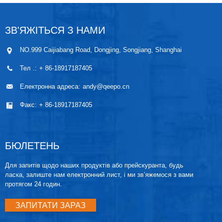
1
2
Далі>
>>
Сторінка 1/2
ЗВ'ЯЖІТЬСЯ З НАМИ
NO.999 Caijiabang Road, Dongjing, Songjiang, Shanghai
Тел .:
+ 86-18917187405
Електронна адреса:
andy@qeepo.cn
Факс:
+ 86-18917187405
БЮЛЕТЕНЬ
Для запитів щодо наших продуктів або прейскуранта, будь
ласка, залиште нам електронний лист, і ми зв’яжемося з вами
протягом 24 годин.
ЗАПИТАТИ ЗАРАЗ