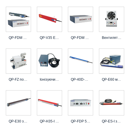
QP-FDM 20mA 1200w Електростатичне електретне обладнання для розплавленої тканини
QP-V35 Електростатичний генератор для електростатичної адсорбції
QP-FDM 20mA 1200w генератор електростатичного розряду
Вентилятор повітродувки іонізатора QP-FA-I
QP-FZ повітряна іонізуюча насадка
Іонізуючий повітряний пістолет QP-FG
QP-40D-S Статичний елімінатор
QP-E60 міні-статична планка для усунення заряду
QP-E30 захисний статичний елімінатор
QP-H35-I Стійка статична елімінаторна планка
QP-FDP 5mA 300w високовольтний блок живлення для статичної генерації
QP-ES-I захисна кришка статичного елімінатора джерела повітря