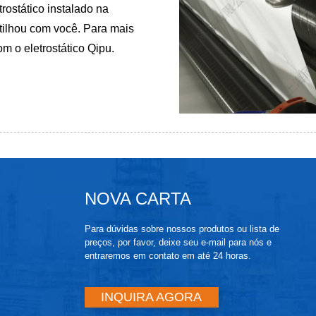
rostático instalado na
tilhou com você. Para mais
om o eletrostático Qipu.
NOVA CARTA
Para dúvidas sobre nossos produtos ou lista de
preços, por favor, deixe seu e-mail para nós e
entraremos em contato em até 24 horas.
INQUIRA AGORA