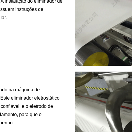
. A instalação do eliminador de
possuem instruções de
lar.
alado na máquina de
ste eliminador eletrostático
confiável, e o eletrodo de
lamento, para que o
mpenho.