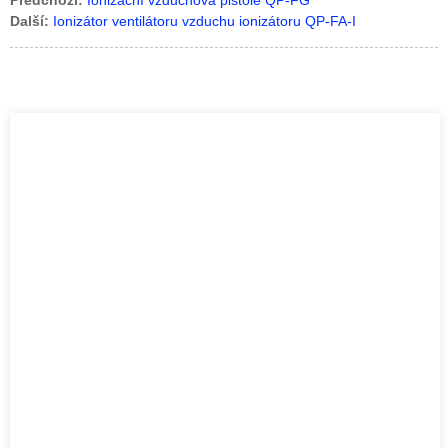
Předchozí:
Ionizační vzduchová pistole QP-FG
Další:
Ionizátor ventilátoru vzduchu ionizátoru QP-FA-I