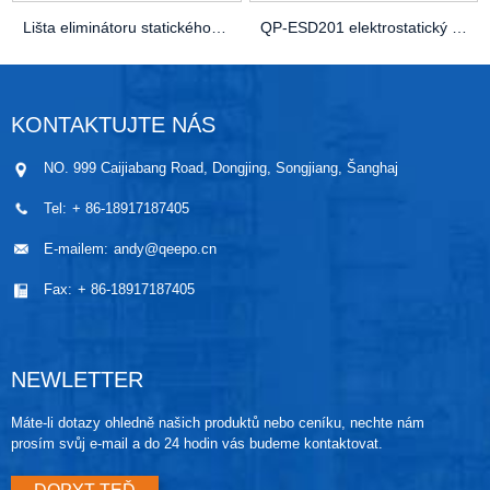
Lišta eliminátoru statického náboje QP-E60
QP-ESD201 elektrostatický Měřicí zařízení statické ...
KONTAKTUJTE NÁS
NO. 999 Caijiabang Road, Dongjing, Songjiang, Šanghaj
Tel:
+ 86-18917187405
E-mailem:
andy@qeepo.cn
Fax:
+ 86-18917187405
NEWLETTER
Máte-li dotazy ohledně našich produktů nebo ceníku, nechte nám
prosím svůj e-mail a do 24 hodin vás budeme kontaktovat.