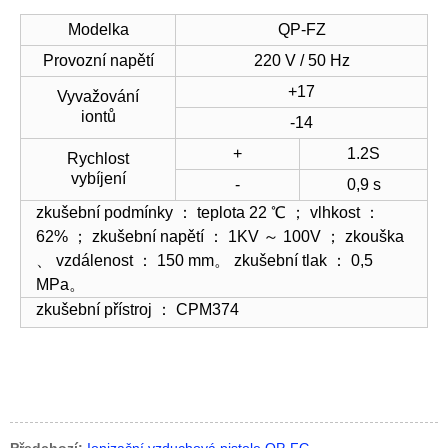
Modelka
QP-FZ
Provozní napětí
220 V / 50 Hz
+17
Vyvažování
iontů
-14
+
1.2S
Rychlost
vybíjení
-
0,9 s
zkušební podmínky ： teplota 22 ℃ ； vlhkost ：
62% ； zkušební napětí ： 1KV ～ 100V ； zkouška
、 vzdálenost ： 150 mm。 zkušební tlak ： 0,5
MPa。
zkušební přístroj ： CPM374