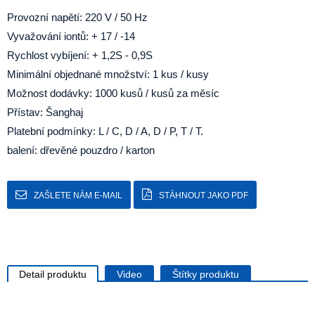
Provozní napětí:
220 V / 50 Hz
Vyvažování iontů: + 17 / -14
Rychlost vybíjení: + 1,2S - 0,9S
Minimální objednané množství: 1 kus / kusy
Možnost dodávky: 1000 kusů / kusů za měsíc
Přístav: Šanghaj
Platební podmínky: L / C, D / A, D / P, T / T.
balení: dřevěné pouzdro / karton
ZAŠLETE NÁM E-MAIL
STÁHNOUT JAKO PDF
Detail produktu
Video
Štítky produktu