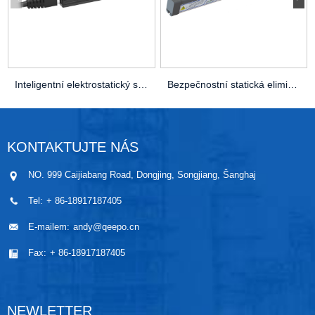
Inteligentní elektrostatický senzor QP-C01
Bezpečnostní statická eliminátorová lišta QP-E30
KONTAKTUJTE NÁS
NO. 999 Caijiabang Road, Dongjing, Songjiang, Šanghaj
Tel:
+ 86-18917187405
E-mailem:
andy@qeepo.cn
Fax:
+ 86-18917187405
NEWLETTER