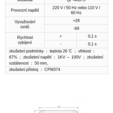
220 V / 50 Hz nebo 110 V /
Provozní napětí
60 Hz
+28
Vyvažování
iontů
-69
+
0,1 s
Rychlost
vybíjení
-
0,1 s
zkušební podmínky ： teplota 26 ℃ ； vlhkost ：
67% ； zkušební napětí ： 1KV ～ 100V ； zkušební
vzdálenost ： 50 mm。
zkušební přístroj ： CPM374