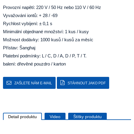
Provozní napětí:
220 V / 50 Hz nebo 110 V / 60 Hz
Vyvažování iontů: + 28 / -69
Rychlost vybíjení: ± 0,1 s
Minimální objednané množství: 1 kus / kusy
Možnost dodávky: 1000 kusů / kusů za měsíc
Přístav: Šanghaj
Platební podmínky: L / C, D / A, D / P, T / T.
balení: dřevěné pouzdro / karton
ZAŠLETE NÁM E-MAIL
STÁHNOUT JAKO PDF
Detail produktu
Video
Štítky produktu