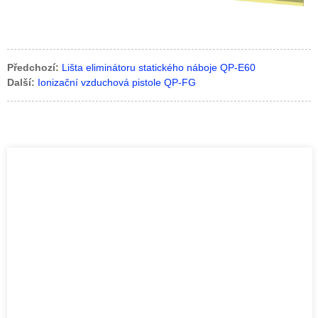
Předchozí:
Lišta eliminátoru statického náboje QP-E60
Další:
Ionizační vzduchová pistole QP-FG