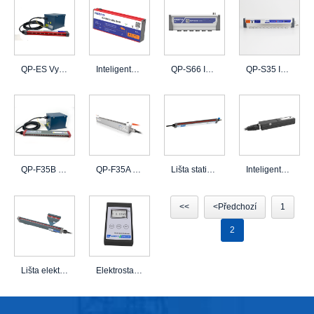
QP-ES Vysoce účinný a bezpečnostní statický eliminátor
Inteligentní lišta statického eliminátoru QP-S66-I
QP-S66 Integrovaná inteligentní lišta statického eliminátoru
QP-S35 Inteligentní nastavitelná lišta statického eliminátoru
QP-F35B Nevýbušný statický eliminátor
QP-F35A Výbušná statická eliminátorová tyč
Lišta statického eliminátoru vzduchu QP-E30-I
Inteligentní elektrostatický senzor QP-C01
<<
<Předchozí
1
2
Lišta elektrostatického generátoru QP-V66 pro elektrostatickou adsorpci
Elektrostatický měřič statického pole QP-ESD201